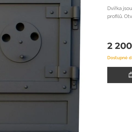
Dvířka jso
profilů. O
2 200
Dostupné d