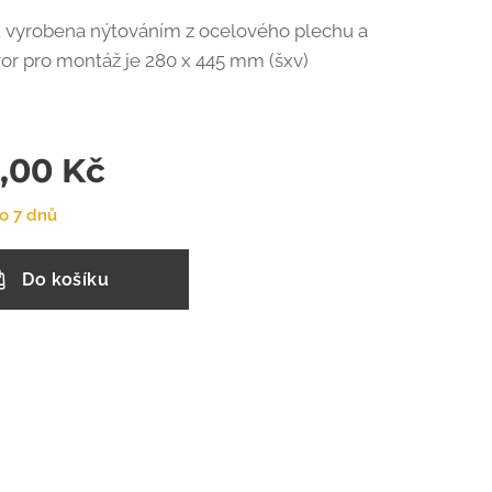
u vyrobena nýtováním z ocelového plechu a
tvor pro montáž je 280 x 445 mm (šxv)
,00
Kč
o 7 dnů
Do košíku